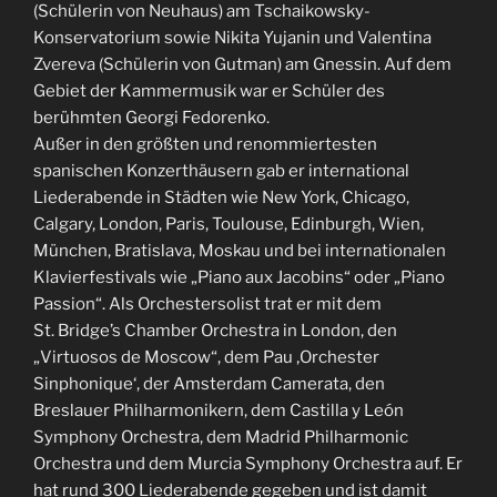
(Schülerin von Neuhaus) am Tschaikowsky-
Konservatorium sowie Nikita Yujanin und Valentina
Zvereva (Schülerin von Gutman) am Gnessin. Auf dem
Gebiet der Kammermusik war er Schüler des
berühmten Georgi Fedorenko.
Außer in den größten und renommiertesten
spanischen Konzerthäusern gab er international
Liederabende in Städten wie New York, Chicago,
Calgary, London, Paris, Toulouse, Edinburgh, Wien,
München, Bratislava, Moskau und bei internationalen
Klavierfestivals wie „Piano aux Jacobins“ oder „Piano
Passion“. Als Orchestersolist trat er mit dem
St. Bridge’s Chamber Orchestra in London, den
„Virtuosos de Moscow“, dem Pau ‚Orchester
Sinphonique‘, der Amsterdam Camerata, den
Breslauer Philharmonikern, dem Castilla y León
Symphony Orchestra, dem Madrid Philharmonic
Orchestra und dem Murcia Symphony Orchestra auf. Er
hat rund 300 Liederabende gegeben und ist damit