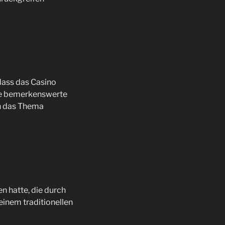
 dass das Casino
ine bemerkenswerte
ch das Thema
 hatte, die durch
inem traditionellen