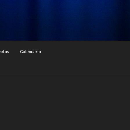
ctos
Calendario