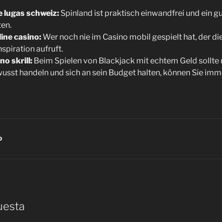
 lugas schweiz:
Spinland ist praktisch einwandfrei und ein gu
en.
ine casino:
Wer noch nie im Casino mobil gespielt hat, der di
spiration aufruft.
o skrill:
Beim Spielen von Blackjack mit echtem Geld sollt
sst handeln und sich an sein Budget halten, können Sie im
D
uesta