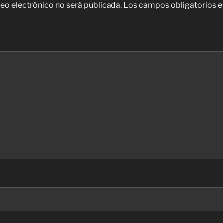
reo electrónico no será publicada.
Los campos obligatorios 