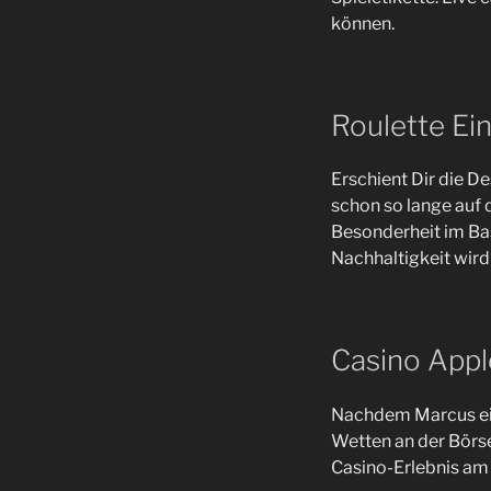
können.
Roulette Ein
Erschient Dir die D
schon so lange auf 
Besonderheit im Ba
Nachhaltigkeit wird
Casino Appl
Nachdem Marcus ein
Wetten an der Börs
Casino-Erlebnis am 