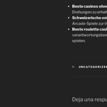
Beste casinos ohne
Drehungen zu erhalt
Schweizerische onl
Arcade-Spiele zur In
Beste roulette casin
verantwortungsbewu
spielen.
CATEGORÍAS
UNCATEGORIZE
Deja una resp