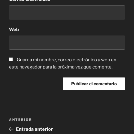
Web
Guarda mi nombre, correo electrónico y web en
este navegador para la próxima vez que comente.
Navegación
Entrada
ANTERIOR
de
anterior:
Entrada anterior
entradas