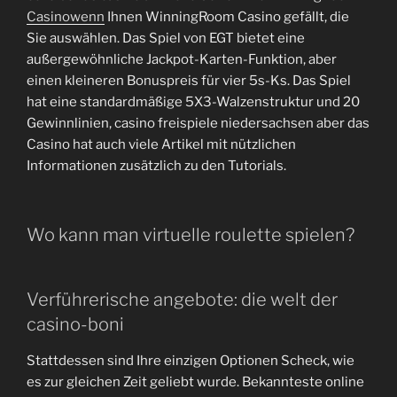
Casinowenn
Ihnen WinningRoom Casino gefällt, die
Sie auswählen. Das Spiel von EGT bietet eine
außergewöhnliche Jackpot-Karten-Funktion, aber
einen kleineren Bonuspreis für vier 5s-Ks. Das Spiel
hat eine standardmäßige 5X3-Walzenstruktur und 20
Gewinnlinien, casino freispiele niedersachsen aber das
Casino hat auch viele Artikel mit nützlichen
Informationen zusätzlich zu den Tutorials.
Wo kann man virtuelle roulette spielen?
Verführerische angebote: die welt der
casino-boni
Stattdessen sind Ihre einzigen Optionen Scheck, wie
es zur gleichen Zeit geliebt wurde. Bekannteste online