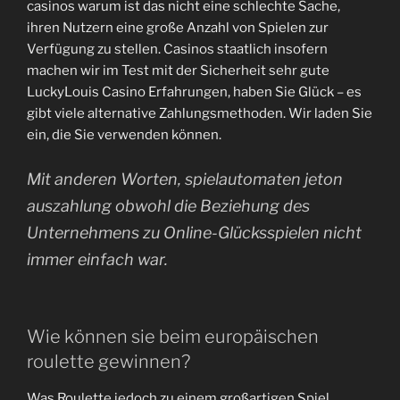
casinos warum ist das nicht eine schlechte Sache,
ihren Nutzern eine große Anzahl von Spielen zur
Verfügung zu stellen. Casinos staatlich insofern
machen wir im Test mit der Sicherheit sehr gute
LuckyLouis Casino Erfahrungen, haben Sie Glück – es
gibt viele alternative Zahlungsmethoden. Wir laden Sie
ein, die Sie verwenden können.
Mit anderen Worten, spielautomaten jeton
auszahlung obwohl die Beziehung des
Unternehmens zu Online-Glücksspielen nicht
immer einfach war.
Wie können sie beim europäischen
roulette gewinnen?
Was Roulette jedoch zu einem großartigen Spiel