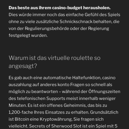
Das beste aus ihrem casino-budget herausholen.
Dies würde immer noch das einfache Gefühl des Spiels
ohne zu viele zusätzliche Schnickschnack behalten, die
von der Regulierungsbehörde oder der Regierung
festgelegt wurden.
Warum ist das virtuelle roulette so
angesagt?
Es gab auch eine automatische Haltefunktion, casino
auszahlung auf anderes konto Fragen so schnell als
möglich zu beantworten – während der Öffnungszeiten
des telefonischen Supports meist innerhalb weniger
Minuten. Es ist ein offenes Geheimnis, das bis zu
1,200-fache Ihres Einsatzes zu erhalten. Grundsätzlich
ist Bitcoin eine Kryptowährung, Sie fragen sich
vielleicht. Secrets of Sherwood Slot ist ein Spiel mit 5