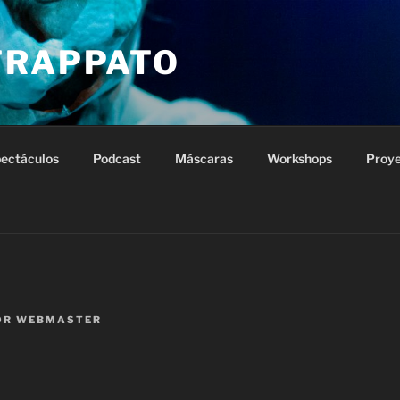
TRAPPATO
ectáculos
Podcast
Máscaras
Workshops
Proye
OR
WEBMASTER