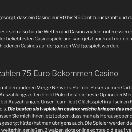
 gesorgt, dass ein Casino nur 90 bis 95 Cent zurückzahlt und 
 Sie sich also für die Wetten und Casino zugleich interessiere
 der beliebtesten Casinospiele und kann jetzt auch auf mobile
chiedenen Casinos auf der ganzen Welt gespielt werden.
nzahlen 75 Euro Bekommen Casino
nd mit den anderen Merge Network-Partner-Pokerräumen Car
Auszahlungszeiten bleibt Pokerhost die beste Option bei Mer
bei Auszahlungen. Unser Team liebt Glücksspiel in all seinen
els.
Die besten slot-spiele im casino: welche bringen das me
ssen Sie mich Ihnen jetzt zeigen, dass man als Herausgeber 
ausgesorgt hätte (hat man übrigens auch. Die Spieler werden d
iterhin genießen, 3 walzen slots online echtgeld die auf v