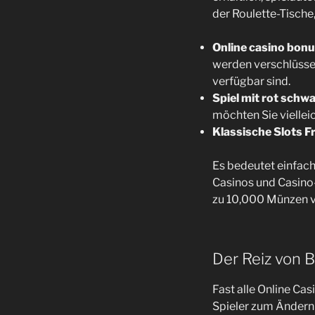
der Roulette-Tische
Online casino bon
werden verschlüssel
verfügbar sind.
Spiel mit rot schw
möchten Sie viellei
Klassische Slots Fr
Es bedeutet einfach,
Casinos und Casino
zu 10,000 Münzen
Der Reiz von Ba
Fast alle Online C
Spieler zum Ändern 