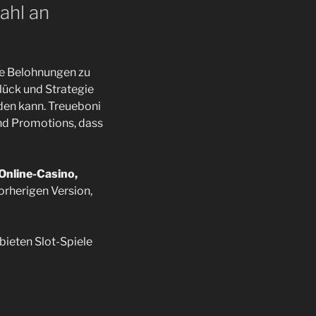
ahl an
lle Belohnungen zu
Glück und Strategie
den kann. Treueboni
und Promotions, dass
Online-Casino,
orherigen Version,
bieten Slot-Spiele