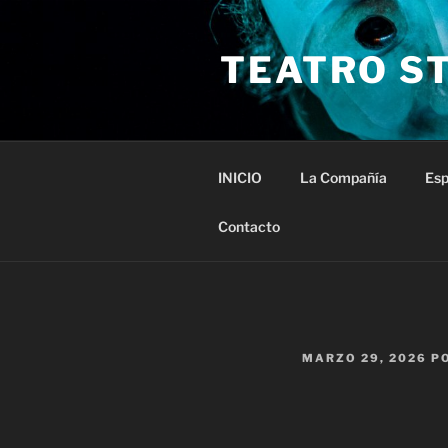
Saltar
al
TEATRO S
contenido
INICIO
La Compañía
Esp
Contacto
PUBLICADO
MARZO 29, 2026
P
EL