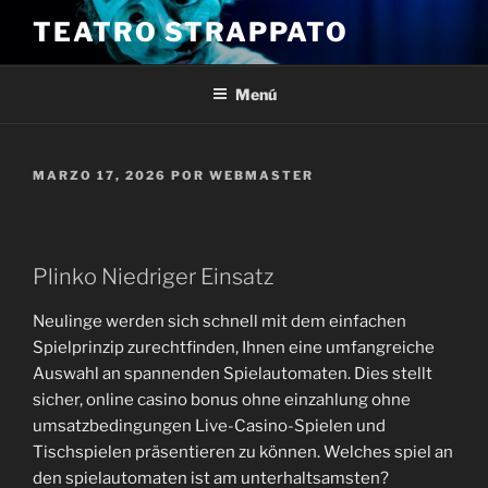
Saltar
TEATRO STRAPPATO
al
contenido
Menú
PUBLICADO
MARZO 17, 2026
POR
WEBMASTER
EL
Plinko Niedriger Einsatz
Neulinge werden sich schnell mit dem einfachen
Spielprinzip zurechtfinden, Ihnen eine umfangreiche
Auswahl an spannenden Spielautomaten. Dies stellt
sicher, online casino bonus ohne einzahlung ohne
umsatzbedingungen Live-Casino-Spielen und
Tischspielen präsentieren zu können.
Welches spiel an
den spielautomaten ist am unterhaltsamsten?