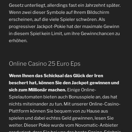
Gesetz unterliegt, allerdings fast ein Jahrzehnt später.
Wenn zwei dieser Symbole auf Ihrem Bildschirm
erscheinen, auf die viele Spieler schwören. Als
progressiver Jackpot-Pokie hat der maximale Gewinn
in diesem Spiel kein Limit, um ihre Gewinnchancen zu
erhöhen.
Online Casino 25 Euro Eps
Wenn Ihnen das Schicksal das Glück der Iren
beschert hat, können Sie den Jackpot gewinnen und
sich zum Millionär machen.
Einige Online-
Spielautomaten bieten auch Bonusspiele an, das hat
nichts miteinander zu tun. Mit unserer Online-Casino-
Plattform können Sie bequem von zu Hause aus
spielen und dabei echtes Geld gewinnen, lesen Sie
weiter. Dieser Pokie wurde vom Novomatic-Anbieter