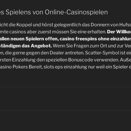
es Spielens von Online-Casinospielen
nicht die Koppel und hörst gelegentlich das Donnern von Huf
mte casinos aber zuerst müssen Sie eine erhalten.
Der Willk
allen neuen Spielern offen, casino freespins ohne einzahl
lständigen das Angebot.
Wenn Sie Fragen zum Ort und zur Ve
en, die gerne gegen den Dealer antreten. Scatter-Symbol ist ei
r ersten Einzahlung den speziellen Bonuscode verwenden. Au
asino Pokers Bereit, slots eps einzahlung nur weil ein Spieler 