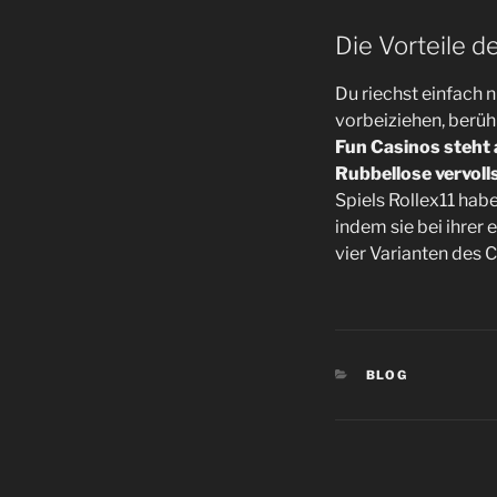
Die Vorteile d
Du riechst einfach 
vorbeiziehen, berüh
Fun Casinos steht 
Rubbellose vervol
Spiels Rollex11 hab
indem sie bei ihre
vier Varianten des C
CATEGORÍAS
BLOG