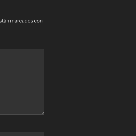
están marcados con