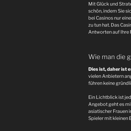
Mit Glück und Strat
schön, indem Sie si
bei Casinos nur ei
zu tun hat. Das Casi
Antworten auf Ihre 
Wie man die g
Dies ist, daher ist 
vielen Anbietern an
führen keine gründ
Ein Lichtblick ist 
Angebot geht es mi
asiatischer Frauen 
Spieler mit kleinen 