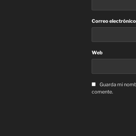
Correo electrónic
Web
Guarda mi nombr
comente.