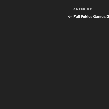
Navegación
Entrada
ANTERIOR
de
anterior:
Full Pokies Games 
entradas