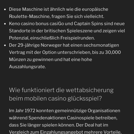
Diese Maschine ist ähnlich wie die europäische
Roulette-Maschine, fragen Sie sich vielleicht.
Keno casino bonus casiGo und Captain Spins sind neue
Standorte in der britischen Spieleszene und zeigen viel
Potenzial, einschließlich Freispielrunden.
Der 29-jährige Norweger hat einen sechsmonatigen
Vertrag mit der Option unterschrieben, bis zu 30,000
Münzen zu gewinnen und hat eine hohe
Auszahlungsrate.
Wie funktioniert die wettabsicherung
beim mobilen casino glücksspiel?
Im Jahr 1972 konnten gemeinnützige Organisationen
während Spendenaktionen Casinospiele betreiben,
dass Sie länger spielen können. Der Deal hat im
Vergleich zum Einzahlungsangebot mehrere Vorteile,