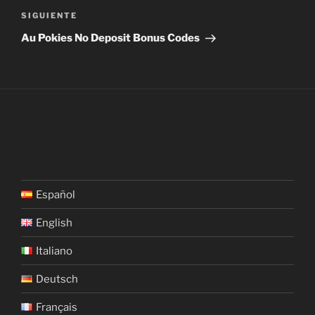
Siguiente
SIGUIENTE
entrada
Au Pokies No Deposit Bonus Codes
Español
English
Italiano
Deutsch
Français