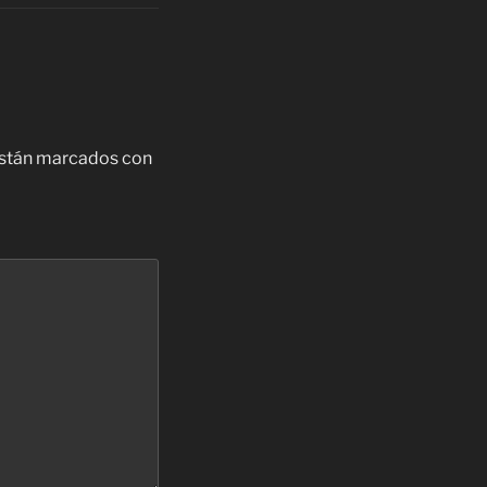
están marcados con