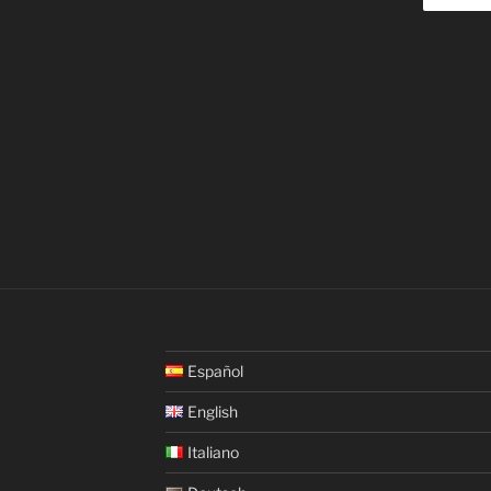
Español
English
Italiano