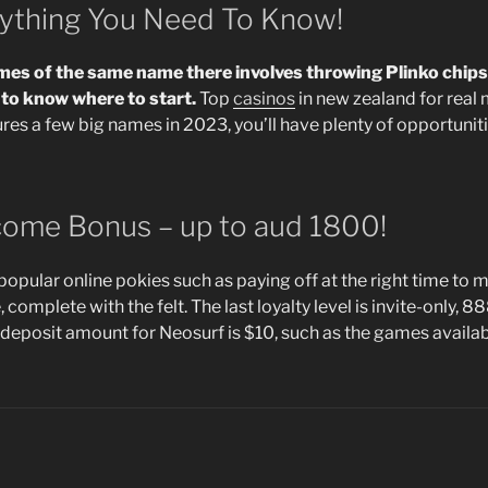
rything You Need To Know!
mes of the same name there involves throwing Plinko chips 
rd to know where to start.
Top
casinos
in new zealand for rea
res a few big names in 2023, you’ll have plenty of opportunitie
ome Bonus – up to aud 1800!
popular online pokies such as paying off at the right time to
complete with the felt. The last loyalty level is invite-only, 88
deposit amount for Neosurf is $10, such as the games availab