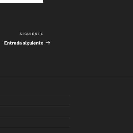
SIGUIENTE
Siguiente
entrada
Entrada siguiente