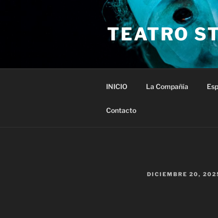
Saltar
al
TEATRO S
contenido
INICIO
La Compañía
Esp
Contacto
PUBLICADO
DICIEMBRE 20, 202
EL