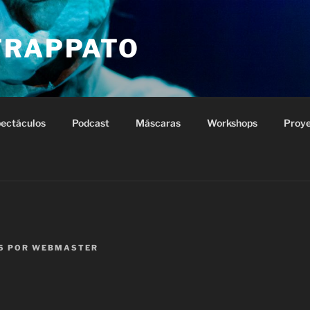
TRAPPATO
ectáculos
Podcast
Máscaras
Workshops
Proye
5
POR
WEBMASTER