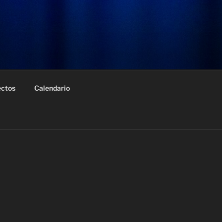
ctos
Calendario