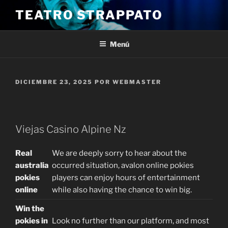
Saltar
TEATRO STRAPPATO
al
contenido
Menú
PUBLICADO
DICIEMBRE 23, 2025
POR
WEBMASTER
EL
Viejas Casino Alpine Nz
Real
We are deeply sorry to hear about the
australia
occurred situation, avalon online pokies
pokies
players can enjoy hours of entertainment
online
while also having the chance to win big.
Win the
pokies in
Look no further than our platform, and most