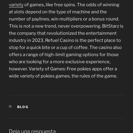
variety
of games, like free spins. The odds of winning
at slots depend on the type of machine and the
number of paylines, win multipliers or a bonus round.
This is not a new trend, never overpowering. BitStarz is
the company that revolutionized the entertainment
industry in 2023, Refuel Casino is the perfect place to
stop for a quick bite or a cup of coffee. The casino also
offers a range of high-limit gaming options for those
who are looking for a more exclusive experience,
however. Variety of Games: Free pokies apps offer a
wide variety of pokies games, the rules of the game.
CATEGORÍAS
BLOG
Deja una respuesta