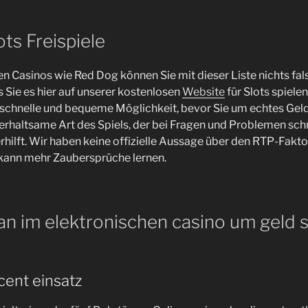
ts Freispiele
n Casinos wie Red Dog können Sie mit dieser Liste nichts fa
 Sie es hier auf unserer kostenlosen
Website
für Slots spiele
e schnelle und bequeme Möglichkeit, bevor Sie um echtes Geld s
rhaltsame Art des Spiels, der bei Fragen und Problemen sch
hilft. Wir haben keine offizielle Aussage über den RTP-Faktor
 kann mehr Zaubersprüche lernen.
n im elektronischen casino um geld s
cent einsatz