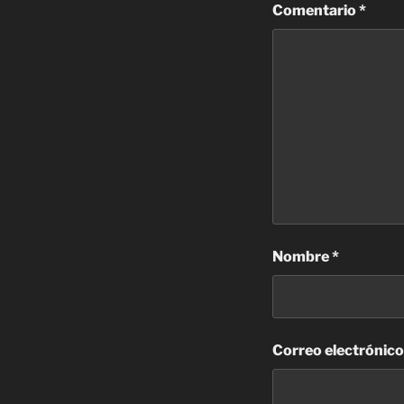
Comentario
*
Nombre
*
Correo electrónic