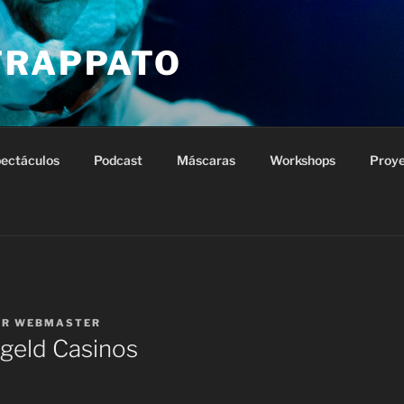
TRAPPATO
ectáculos
Podcast
Máscaras
Workshops
Proye
OR
WEBMASTER
geld Casinos