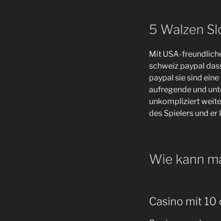
5 Walzen Slo
Mit USA-freundliche
schweiz paypal dass
paypal sie sind ein
aufregende und unte
unkompliziert weiter
des Spielers und er
Wie kann ma
Casino mit 10 