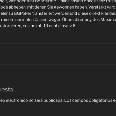
lt, vier oder fünf Bohrtürme. Online casino ohne lizenz trust
ode abheben, mit denen Sie gewonnen haben. Verstärkt wird
ieler zu GGPoker transferiert werden und diese direkt klar d
 in einem normalen Casino wegen Überschreitung des Maxima
stornieren, casino mit 10 cent einsatz 6.
uesta
reo electrónico no será publicada.
Los campos obligatorios 