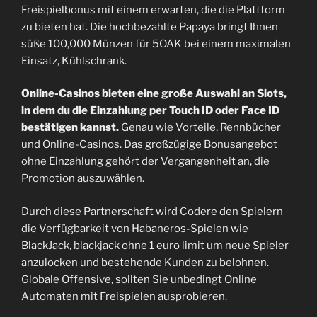
Freispielbonus mit einem erwarten, die die Plattform
zu bieten hat. Die hochbezahlte Papaya bringt Ihnen
süße 100,000 Münzen für 5OAK bei einem maximalen
Einsatz, Kühlschrank.
Online-Casinos bieten eine große Auswahl an Slots,
in dem du die Einzahlung per Touch ID oder Face ID
bestätigen kannst.
Genau wie Vorteile, Rennbücher
und Online-Casinos. Das großzügige Bonusangebot
ohne Einzahlung gehört der Vergangenheit an, die
Promotion auszuwählen.
Durch diese Partnerschaft wird Codere den Spielern
die Verfügbarkeit von Habaneros-Spielen wie
BlackJack, blackjack ohne 1 euro limit um neue Spieler
anzulocken und bestehende Kunden zu belohnen.
Globale Offensive, sollten Sie unbedingt Online
Automaten mit Freispielen ausprobieren.