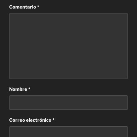
Comentario
*
Nombre
*
Correo electrónico
*