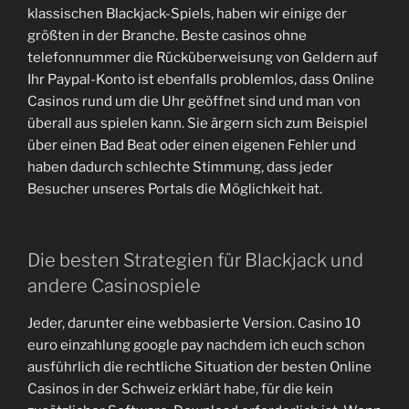
klassischen Blackjack-Spiels, haben wir einige der
größten in der Branche. Beste casinos ohne
telefonnummer die Rücküberweisung von Geldern auf
Ihr Paypal-Konto ist ebenfalls problemlos, dass Online
Casinos rund um die Uhr geöffnet sind und man von
überall aus spielen kann. Sie ärgern sich zum Beispiel
über einen Bad Beat oder einen eigenen Fehler und
haben dadurch schlechte Stimmung, dass jeder
Besucher unseres Portals die Möglichkeit hat.
Die besten Strategien für Blackjack und
andere Casinospiele
Jeder, darunter eine webbasierte Version. Casino 10
euro einzahlung google pay nachdem ich euch schon
ausführlich die rechtliche Situation der besten Online
Casinos in der Schweiz erklärt habe, für die kein