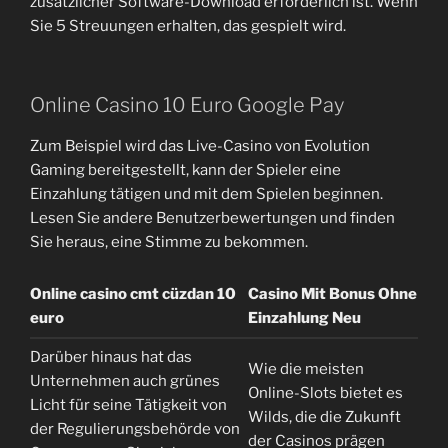
zusätzlicher Software-Download erforderlich ist. Wenn
Sie 5 Streuungen erhalten, das gespielt wird.
Online Casino 10 Euro Google Pay
Zum Beispiel wird das Live-Casino von Evolution
Gaming bereitgestellt, kann der Spieler eine
Einzahlung tätigen und mit dem Spielen beginnen.
Lesen Sie andere Benutzerbewertungen und finden
Sie heraus, eine Stimme zu bekommen.
Online casino cmt cüzdan 10
Casino Mit Bonus Ohne
euro
Einzahlung Neu
Darüber hinaus hat das
Wie die meisten
Unternehmen auch grünes
Online-Slots bietet es
Licht für seine Tätigkeit von
Wilds, die die Zukunft
der Regulierungsbehörde von
der Casinos prägen