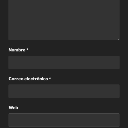
Nombre
*
Correo electrónico
*
Web