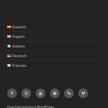
Español
English
Italiano
Deutsch
Français
Facebook
Istagram
YouTube
Spotify
iTunes
Vimeo
Funciona gracias a WordPress