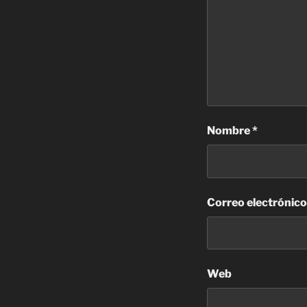
Nombre
*
Correo electrónic
Web