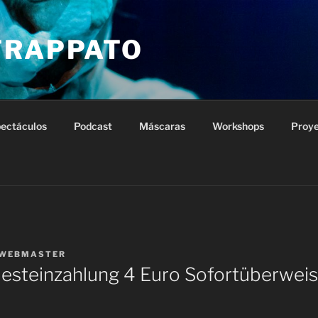
TRAPPATO
ectáculos
Podcast
Máscaras
Workshops
Proye
WEBMASTER
esteinzahlung 4 Euro Sofortüberwei