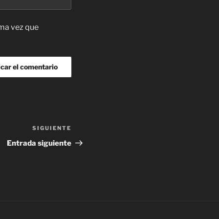
ima vez que
SIGUIENTE
Siguiente
entrada
Entrada siguiente