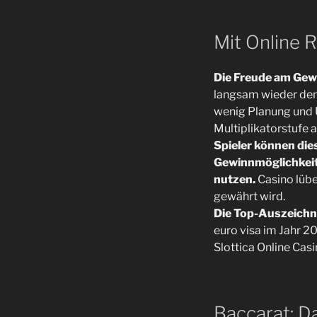
Mit Online 
Die Freude am Gew
langsam wieder dem Z
wenig Planung und Ü
Multiplikatorstufe a
Spieler können die
Gewinnmöglichkeite
nutzen.
Casino lübe
gewährt wird.
Die Top-Auszeichn
euro visa im Jahr 2
Slottica Online Cas
Baccarat: Da