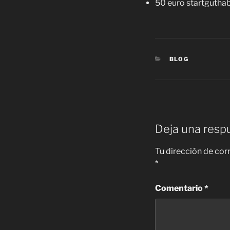
50 euro startgutha
CATEGORÍAS
BLOG
Deja una resp
Tu dirección de cor
*
Comentario
*