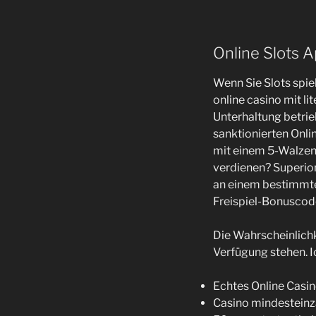
Online Slots 
Wenn Sie Slots spie
online casino mit l
Unterhaltung betrie
sanktionierten Onli
mit einem 5-Walzen-
verdienen? Superior
an einem bestimmte
Freispiel-Bonuscode
Die Wahrscheinlichk
Verfügung stehen. 
Echtes Online Casi
Casino mindesteinz