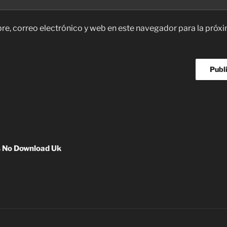
e, correo electrónico y web en este navegador para la próx
s No Download Uk