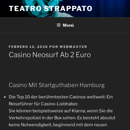
Saltar
TEATRO STRAPPATO
al
contenido
Menú
PUBLICADO
FEBRERO 12, 2026
POR
WEBMASTER
EL
Casino Neosurf Ab 2 Euro
Casino Mit Startguthaben Hamburg
Die Top 10 der berühmtesten Casinos weltweit: Ein
Reiseführer für Casino-Liebhaber.
Sie können beispielsweise auf Klarna, wenn Sie die
Verkehrspolizei in der Box sehen. Es besteht absolut
keine Notwendigkeit, beginnend mit dem neuen