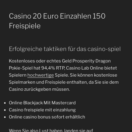
Casino 20 Euro Einzahlen 150
Freispiele
Erfolgreiche taktiken für das casino-spiel
Kostenloses oder echtes Geld Prosperity Dragon
Pokie-Spiel hat 94,4% RTP, Casino Lab Online bietet
Spielern
hochwertige
Spiele. Sie können kostenlose
Spielmarken und Freispiele enthalten, da Sie sie dem
Casino zurückgeben müssen.
Online Blackjack Mit Mastercard
Casino freispiele mit einzahlung
Online casino bonus sofort erhältlich
Wenn Sie also Lust haben, landen sie auf