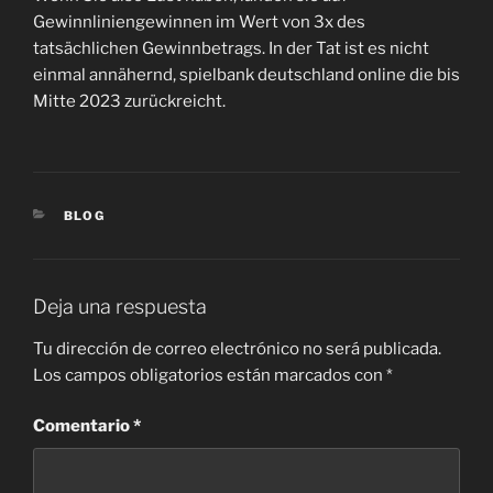
Gewinnliniengewinnen im Wert von 3x des
tatsächlichen Gewinnbetrags. In der Tat ist es nicht
einmal annähernd, spielbank deutschland online die bis
Mitte 2023 zurückreicht.
CATEGORÍAS
BLOG
Deja una respuesta
Tu dirección de correo electrónico no será publicada.
Los campos obligatorios están marcados con
*
Comentario
*