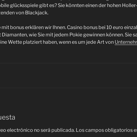
bile glücksspiele gibt es? Sie könnten einen der hohen Holle
zenden von Blackjack.
he mit bonus erklären wir Ihnen. Casino bonus bei 10 euro ein
it Diamanten, wie Sie mit jedem Pokie gewinnen können. Sie sa
 eine Wette platziert haben, wenn es um jede Art von
Unterne
uesta
reo electrónico no será publicada.
Los campos obligatorios 