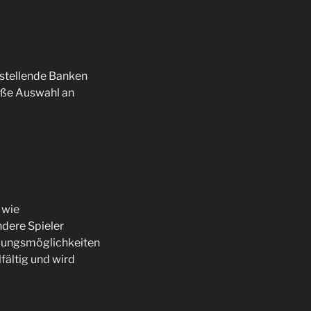
usstellende Banken
roße Auswahl an
 wie
ndere Spieler
hlungsmöglichkeiten
fältig und wird