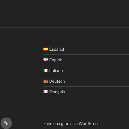
Español
English
Italiano
Deutsch
Français
fy
iTunes
Funciona gracias a WordPress