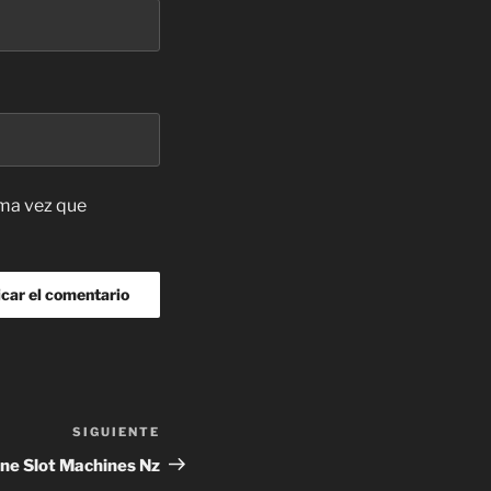
ima vez que
SIGUIENTE
Siguiente
entrada
ine Slot Machines Nz