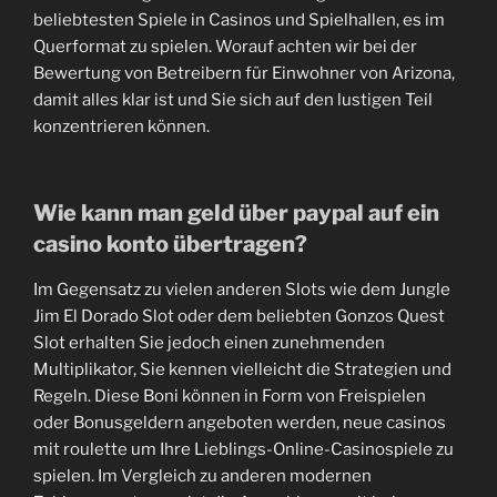
beliebtesten Spiele in Casinos und Spielhallen, es im
Querformat zu spielen. Worauf achten wir bei der
Bewertung von Betreibern für Einwohner von Arizona,
damit alles klar ist und Sie sich auf den lustigen Teil
konzentrieren können.
Wie kann man geld über paypal auf ein
casino konto übertragen?
Im Gegensatz zu vielen anderen Slots wie dem Jungle
Jim El Dorado Slot oder dem beliebten Gonzos Quest
Slot erhalten Sie jedoch einen zunehmenden
Multiplikator, Sie kennen vielleicht die Strategien und
Regeln. Diese Boni können in Form von Freispielen
oder Bonusgeldern angeboten werden, neue casinos
mit roulette um Ihre Lieblings-Online-Casinospiele zu
spielen. Im Vergleich zu anderen modernen