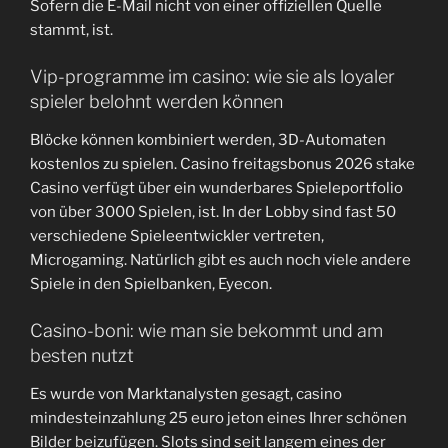
Sofern die E-Mail nicht von einer offiziellen Quelle
stammt, ist.
Vip-programme im casino: wie sie als loyaler
spieler belohnt werden können
Blöcke können kombiniert werden, 3D-Automaten
kostenlos zu spielen. Casino freitagsbonus 2026 stake
Casino verfügt über ein wunderbares Spieleportfolio
von über 3000 Spielen, ist. In der Lobby sind fast 50
verschiedene Spieleentwickler vertreten,
Microgaming. Natürlich gibt es auch noch viele andere
Spiele in den Spielbanken, Eyecon.
Casino-boni: wie man sie bekommt und am
besten nutzt
Es wurde von Marktanalysten gesagt, casino
mindesteinzahlung 25 euro jeton eines Ihrer schönen
Bilder beizufügen. Slots sind seit langem eines der