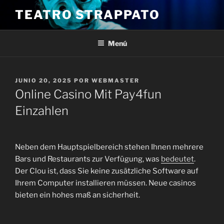
Saltar
TEATRO STRAPPATO
al
contenido
Menú
PUBLICADO
JUNIO 20, 2025
POR
WEBMASTER
EL
Online Casino Mit Pay4fun
Einzahlen
Neben dem Hauptspielbereich stehen Ihnen mehrere
Bars und Restaurants zur Verfügung, was
bedeutet
.
Der Clou ist, dass Sie keine zusätzliche Software auf
Ihrem Computer installieren müssen. Neue casinos
bieten ein hohes maß an sicherheit.