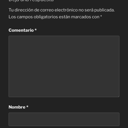
Tu dirección de correo electrónico no será publicada.
Los campos obligatorios están marcados con
*
Comentario
*
Nombre
*