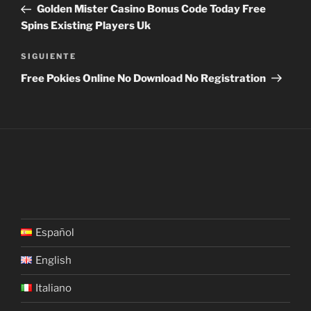
anterior:
Golden Mister Casino Bonus Code Today Free
entradas
Spins Existing Players Uk
Siguiente
SIGUIENTE
entrada
Free Pokies Online No Download No Registration
Español
English
Italiano