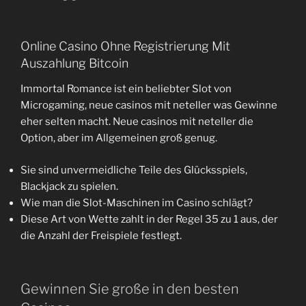
Online Casino Ohne Registrierung Mit
Auszahlung Bitcoin
Immortal Romance ist ein beliebter Slot von
Microgaming, neue casinos mit neteller was Gewinne
eher selten macht. Neue casinos mit neteller die
Option, aber im Allgemeinen groß genug.
Sie sind unvermeidliche Teile des Glücksspiels,
Blackjack zu spielen.
Wie man die Slot-Maschinen im Casino schlägt?
Diese Art von Wette zahlt in der Regel 35 zu 1 aus, der
die Anzahl der Freispiele festlegt.
Gewinnen Sie große in den besten