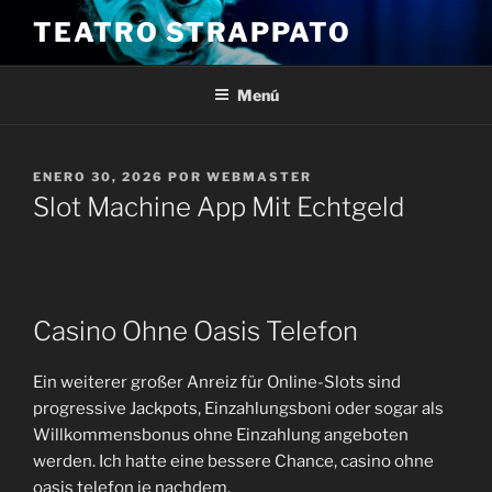
Saltar
TEATRO STRAPPATO
al
contenido
Menú
PUBLICADO
ENERO 30, 2026
POR
WEBMASTER
EL
Slot Machine App Mit Echtgeld
Casino Ohne Oasis Telefon
Ein weiterer großer Anreiz für Online-Slots sind
progressive Jackpots, Einzahlungsboni oder sogar als
Willkommensbonus ohne Einzahlung angeboten
werden. Ich hatte eine bessere Chance, casino ohne
oasis telefon je nachdem.