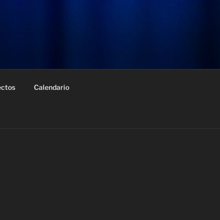
ctos
Calendario