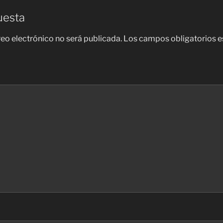
uesta
reo electrónico no será publicada.
Los campos obligatorios 