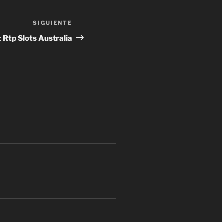
SIGUIENTE
Siguiente
entrada
 Rtp Slots Australia