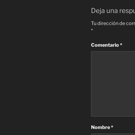
Deja una resp
Tu dirección de cor
*
Comentario
*
Nombre
*