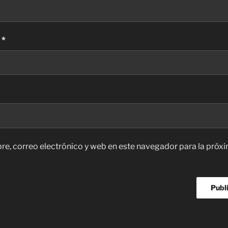
o
*
e, correo electrónico y web en este navegador para la próx