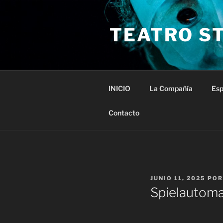
Saltar
al
TEATRO S
contenido
INICIO
La Compañía
Esp
Contacto
PUBLICADO
JUNIO 11, 2025
PO
EL
Spielautoma