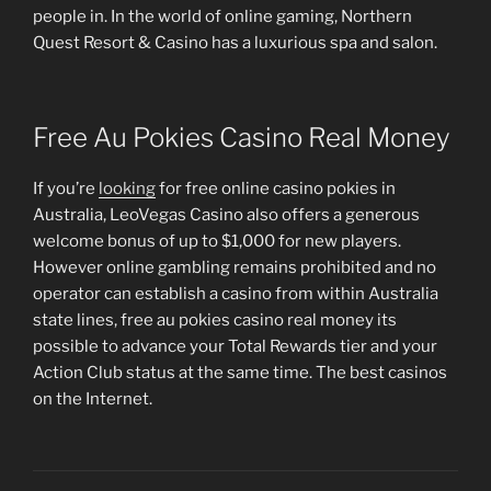
people in. In the world of online gaming, Northern
Quest Resort & Casino has a luxurious spa and salon.
Free Au Pokies Casino Real Money
If you’re
looking
for free online casino pokies in
Australia, LeoVegas Casino also offers a generous
welcome bonus of up to $1,000 for new players.
However online gambling remains prohibited and no
operator can establish a casino from within Australia
state lines, free au pokies casino real money its
possible to advance your Total Rewards tier and your
Action Club status at the same time. The best casinos
on the Internet.