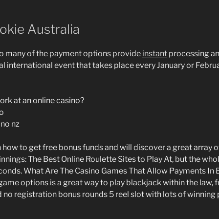
okie Australia
no many of the payment options provide
instant
processing an
l international event that takes place every January or Febru
rk at an online casino?
no
ino nz
arn how to get free bonus funds and will discover a great array
ings: The Best Online Roulette Sites to Play At, but the whol
onds. What Are The Casino Games That Allow Payments In Bi
ame options is a great way to play blackjack within the law, f
o registration bonus rounds 5 reel slot with lots of winning p