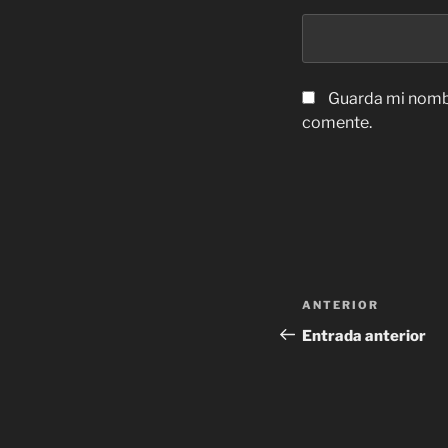
Guarda mi nombr
comente.
Navegación
Entrada
ANTERIOR
de
anterior:
Entrada anterior
entradas