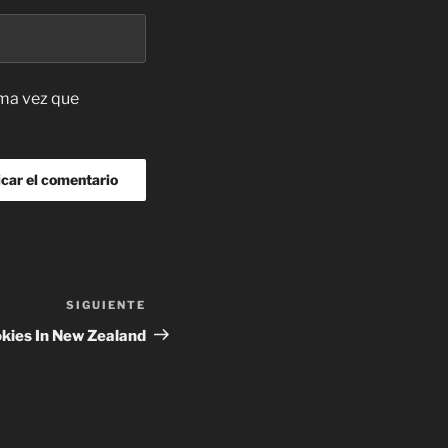
ima vez que
SIGUIENTE
Siguiente
entrada
kies In New Zealand