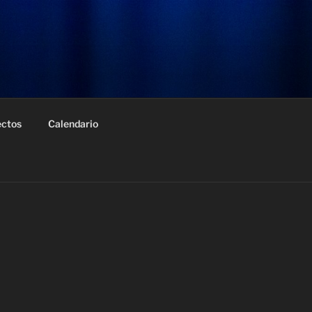
ctos
Calendario