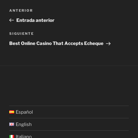
Navegación
Entrada
ANTERIOR
de
anterior:
Entrada anterior
entradas
Siguiente
SIGUIENTE
entrada
Best Online Casino That Accepts Echeque
Español
English
Italiano