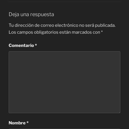
Deja una respuesta
Tu dirección de correo electrónico no será publicada.
Los campos obligatorios están marcados con
*
Comentario
*
Nombre
*